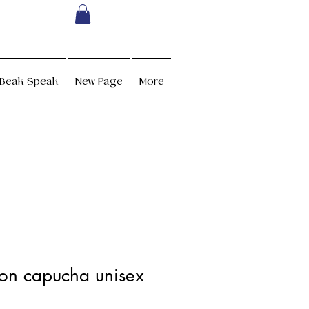
Beak Speak
New Page
More
on capucha unisex