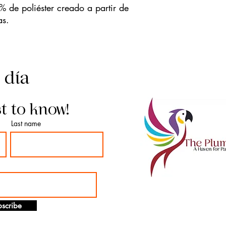
% de poliéster creado a partir de
as.
l día
st to know!
Last name
scribe