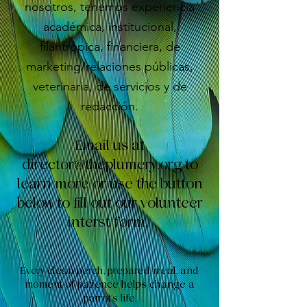
nosotros, tenemos experiencia
académica, institucional,
filantrópica, financiera, de
marketing/relaciones públicas,
veterinaria, de servicios y de
redacción.
Email us at
director@theplumery.org
to
learn more or use the button
below to fill out our volunteer
interst form.
Every clean perch, prepared meal, and
moment of patience helps change a
parrot’s life.