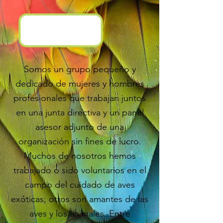
Somos un grupo pequeño y
dedicado de mujeres y hombres
profesionales que trabajan juntos
en una junta directiva y un panel
asesor adjunto de una
organización sin fines de lucro.
Muchos de nosotros hemos
trabajado o sido voluntarios en el
campo del cuidado de aves
exóticas; otros son amantes de las
aves y los animales. Entre