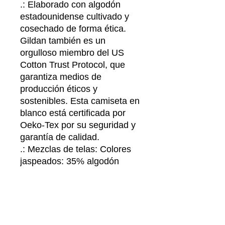
.: Elaborado con algodón
estadounidense cultivado y
cosechado de forma ética.
Gildan también es un
orgulloso miembro del US
Cotton Trust Protocol, que
garantiza medios de
producción éticos y
sostenibles. Esta camiseta en
blanco está certificada por
Oeko-Tex por su seguridad y
garantía de calidad.
.: Mezclas de telas: Colores
jaspeados: 35% algodón
hilado en anillos, 65%
poliéster; Colores Sport Grey
y Antique: 90 % algodón, 10
% poliéster, Graphite
Heather: 50 % algodón ring-