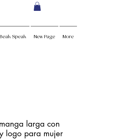
Beak Speak
New Page
More
manga larga con
 y logo para mujer