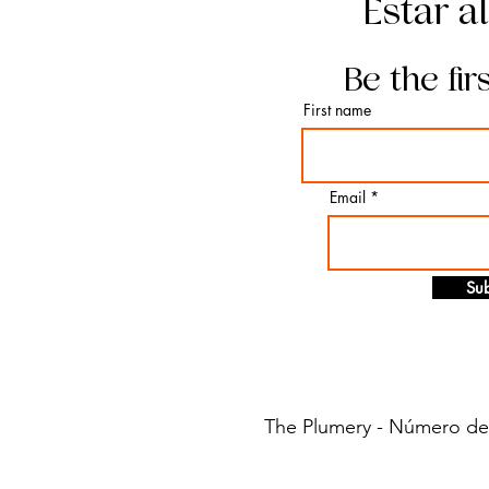
Estar a
Be the fir
First name
Email
Sub
The Plumery - Número de i