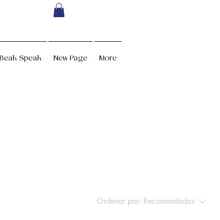
Beak Speak
New Page
More
Ordenar por:
Recomendados